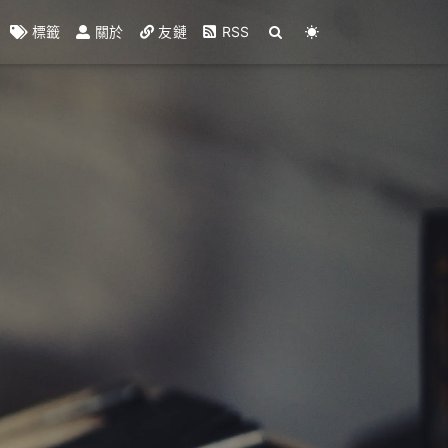
標籤
關於
友鏈
RSS